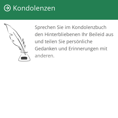
möge Ihnen dabei helfen, Ihre
Kondolenzen
Trauer zu teilen und das Andenken
gemeinsam wachzuhalten.
Sprechen Sie im Kondolenzbuch
In aufrichtiger Verbundenheit
den Hinterbliebenen Ihr Beileid aus
und teilen Sie persönliche
Ihr Bestattungshaus Krisinger
Gedanken und Erinnerungen mit
anderen.
Bilder