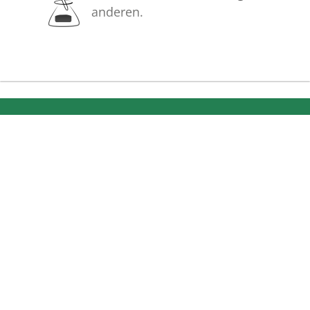
anderen.
Bilder
Erstellen Sie mit Familie, Freunden
und Bekannten ein gemeinsames
Erinnerungsalbum mit Fotos des
Verstorbenen.