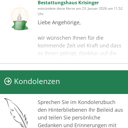
Bestattungshaus Krisinger
entzündete diese Kerze am 23. Januar 2026 um 11.52
Uhr
Liebe Angehörige,
wir wünschen Ihnen für die
kommende Zeit viel Kraft und dass
es Ihnen gelingt, dankbar auf die
positiven Erinnerungen
zurückzublicken. Diese Gedenkseite
möge Ihnen dabei helfen, Ihre
Kondolenzen
Trauer zu teilen und das Andenken
gemeinsam wachzuhalten.
Sprechen Sie im Kondolenzbuch
In aufrichtiger Verbundenheit
den Hinterbliebenen Ihr Beileid aus
und teilen Sie persönliche
Ihr Bestattungshaus Krisinger
Gedanken und Erinnerungen mit