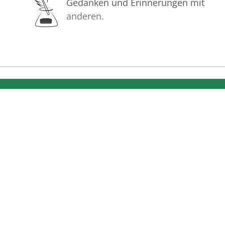
Gedanken und Erinnerungen mit
anderen.
Bilder
Erstellen Sie mit Familie, Freunden
und Bekannten ein gemeinsames
Erinnerungsalbum mit Fotos des
Verstorbenen.