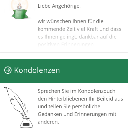
Liebe Angehörige,
wir wünschen Ihnen für die
kommende Zeit viel Kraft und dass
es Ihnen gelingt, dankbar auf die
positiven Erinnerungen
zurückzublicken. Diese Gedenkseite
möge Ihnen dabei helfen, Ihre
Trauer zu teilen und das Andenken
Kondolenzen
gemeinsam wachzuhalten.
In aufrichtiger Verbundenheit
Sprechen Sie im Kondolenzbuch
den Hinterbliebenen Ihr Beileid aus
Ihr Bestattungshaus Krisinger
und teilen Sie persönliche
Gedanken und Erinnerungen mit
anderen.