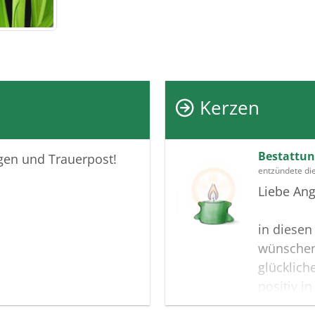
Kerzen
Bestattun
igen und Trauerpost!
entzündete di
Liebe Ang
in diesen
wünschen
glücklich
positiv i
Gedenksei