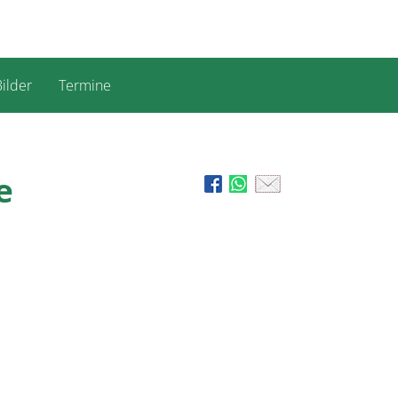
ilder
Termine
e