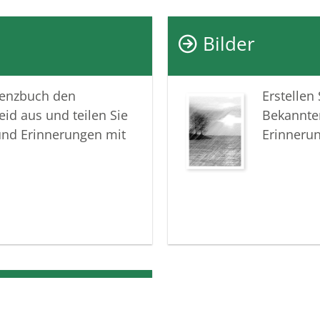
Trauer z
wachzuha
Bilder
In tiefer
lenzbuch den
Erstellen
Ihr Besta
eid aus und teilen Sie
Bekannte
und Erinnerungen mit
Erinneru