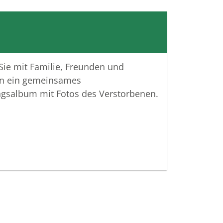
u teilen und das Andenken gemeinsam
lten.
 Verbundenheit
 Sie mit Familie, Freunden und
ttungshaus Krisinger
n ein gemeinsames
ngsalbum mit Fotos des Verstorbenen.