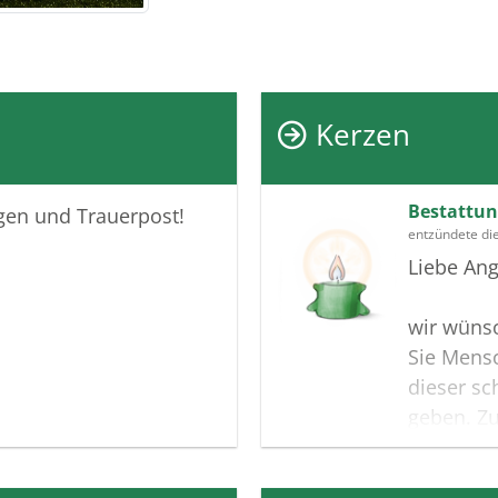
Kerzen
Bestattun
igen und Trauerpost!
entzündete di
Liebe Ang
wir wünsc
Sie Mensc
dieser sc
geben. Zu
Gedenksei
Andenken