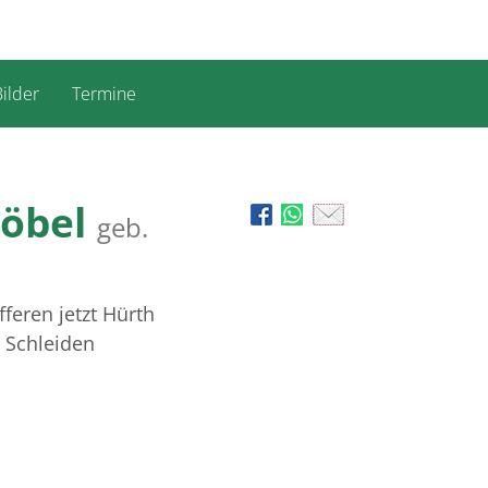
ilder
Termine
Göbel
geb.
fferen jetzt Hürth
n Schleiden