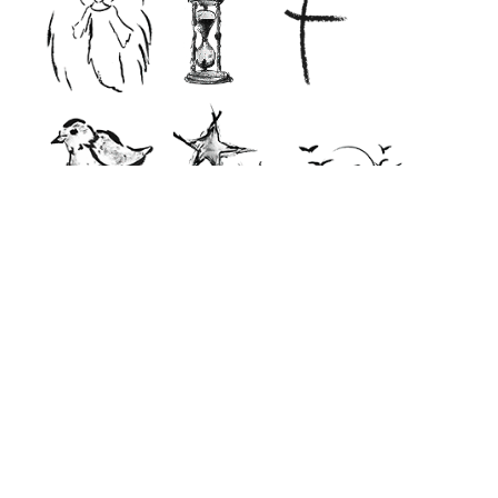
ohne Stimmungsbild
Ihre E-Mail-Adresse
Ich bin damit einverstanden, dass meine E-
Mail-Adresse gespeichert wird, damit der
Gedenkseiteninhaber per E-Mail auf
meinen Beitrag antworten kann